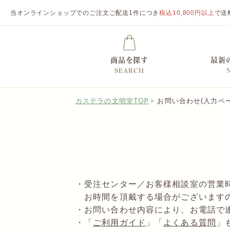
当オンラインショップでのご注文ご配送1件につき
税込10,800円以上
で送
商品を探す
最新
SEARCH
カステラの文明堂TOP
お問い合わせ(入力ペー
・受注センター／お客様相談室の営業
お時間を頂戴する場合がございます
・お問い合わせ内容により、お電話で
・「
ご利用ガイド
」「
よくある質問
」