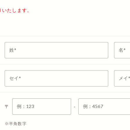
りいたします。
姓
名
セイ
メイ
例：
123
例：
4567
〒
-
半角数字