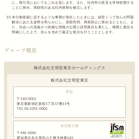
に、取引先においてもこれを促します。また、社内外の意見を常時把握する
ことに努め、実効性のある社内体制を確立します。
本行動規範に反するような事態が発生したときには、経営トップ自らが問題
解決にあたる姿勢を明らかにし、原因究明、再発防止に努めるとともに、ま
た、社会への迅速かつ的確な情報の公開と説明責任を果たし、権限と責任を
明確にした上で、自らを含めて厳正な処分を行うこととします。
グループ概要
株式会社文明堂東京ホールディングス
株式会社文明堂東京
本社
〒160-0022
東京都新宿区新宿1丁目17番11号
TEL 03-3351-0002
名古屋工場
〒481-0036
愛知県北名古屋市山之腰天神東165