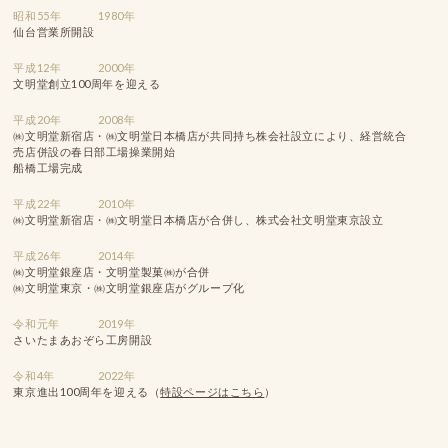
昭和55年
1980年
仙台営業所開設
平成12年
2000年
文明堂創立100周年を迎える
平成20年
2008年
㈱文明堂新宿店・㈱文明堂日本橋店が共同持ち株会社設立により、経営統合
売店併設の春日部工場操業開始
船橋工場完成
平成22年
2010年
㈱文明堂新宿店・㈱文明堂日本橋店が合併し、株式会社文明堂東京設立
平成26年
2014年
㈱文明堂銀座店・文明堂製菓㈱が合併
㈱文明堂東京・㈱文明堂銀座店がグループ化
令和元年
2019年
さいたまあおぞら工房開設
令和4年
2022年
東京進出100周年を迎える
（
特設ページはこちら
）