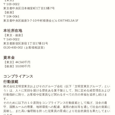
〒103-0022
東京都中央区日本橋室町1丁目13番7号
【銀座】
〒104-0061
東京都中央区銀座5-7-10 中村積善会ビル EXITMELSA 1F
本社所在地
【東京・銀座】
〒160-0022
東京都新宿区新宿 1丁目17番11号
0120-400-002（お客様相談室）
資本金
【東京】44,560千円
【銀座】10,000千円
コンプライアンス
行動規範
株式会社文明堂東京およびそのグループ会社（以下「文明堂東京グループ」とい
う）は、人々に笑顔を届ける歴史ある菓子舗として、別に定める経営理念および
行動指針に則り、お客様や従業員など関わるすべての方の幸福を追求し続けま
す。
そのために以下の１０原則をコンプライアンス行動規範として掲げ、法令の遵
守、国際ルールの尊重、地球環境への配慮、雇用の創出等を通して社会の発展に
貢献し、また高い倫理観を持った従業員の育成により社会的責任を果たしてまい
ります。