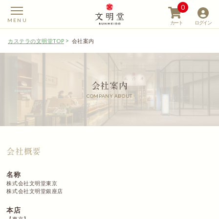
0
カート
ログイン
カステラの文明堂TOP
会社案内
会社案内
【カステラの文明堂】W
COMPANY ABOUT
会社概要
名称
株式会社文明堂東京
株式会社文明堂銀座店
本店
【東京】