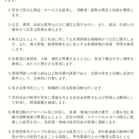
安全で安心な商品・サービスを提供し、消費者・顧客の満足と信頼を獲得し
ます。
公正、透明、自由な競争ならびに適正な取引を行い、また、政治、行政との
健全かつ正常な関係を保ちます。
株主はもとより、広く社会に対しても企業情報を積極的かつ公正に開示しま
す。また、個人情報・顧客情報をはじめとする各種情報の保護・管理を徹底
します。
従業員の多様性、人格、個性を尊重するとともに、安全で働きやすい環境を
確保し、ゆとりと豊かさを実現します。
環境問題への取り組みは人類共通の課題であり、企業の存在と活動に必須の
要件として、主体的に行動します。
良き企業市民として、積極的に社会貢献活動を行います。
市民社会の秩序や安全に脅威を与える反社会的勢力および団体とは断固とし
て対決し、関係遮断を徹底します。
事業活動のグローバル化に対応し、各国・地域の法律の遵守、人権を含む各
種の国際規範の尊重はもとより、文化や慣習、ステークホルダーの関心に配
慮した経営を行い、当該国・地域の経済社会の発展に貢献します。
文明堂東京グループの各社における経営のトップは、本行動規範の精神の実
現が自らの役割であることを認識し、率先垂範の上その徹底を図るととも