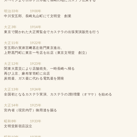
明治33年
1900年
中川安五郎、長崎丸山町にて文明堂 創業
大正3年
1914年
東京で開かれた大正博覧会でカステラの出張実演販売を行う
大正11年
1922年
安五郎の実弟宮﨑甚左衛門東京進出、
上野黒門町に東京一号店を出店（東京文明堂 創立）
大正12年
1923年
関東大震災により店舗焼失、一時長崎へ帰る
再び上京、麻布箪笥町に出店
炭焼釜、ガス釜に代わる電気釜を開発
大正13年
1924年
全国初となるカステラ実演、カステラの2割増量（オマケ）を始める
大正14年
1925年
宮内省（現宮内庁）御用達を賜る
昭和8年
1933年
文明堂新宿店設立
昭和10年
1935年