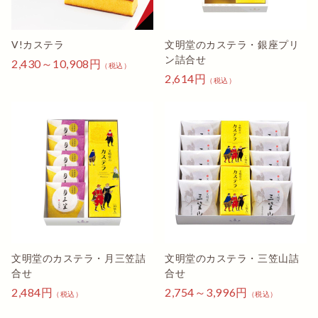
五三カステラは、みんなで集まった時にいただくようにし
ています。
V!カステラ
文明堂のカステラ・銀座プリ
秋の花ホトトギス
ン詰合せ
2,430～10,908円
（税込）
2,614円
お年賀の定番
（税込）
もう、何年も。文栄堂のカステラをお年賀にしています。
美味しくて、老若男女どなたにも会うので、大変ありがた
いです。
五三カステラは、みんなで集まった時にいただくようにし
ています。
ちゃる
みんな大好き
文明堂のカステラ・月三笠詰
文明堂のカステラ・三笠山詰
お歳暮とお年賀に使わせていただいてます。スーパーでは
合せ
合せ
カステラの種類が少なく品切れが多く欲しいものが用意で
2,484円
2,754～3,996円
（税込）
（税込）
出来なく、こちらだと好きなタイプとのしが選べるので気
に入ってます。特に気に入ってるのが五切れ入の箱の組み