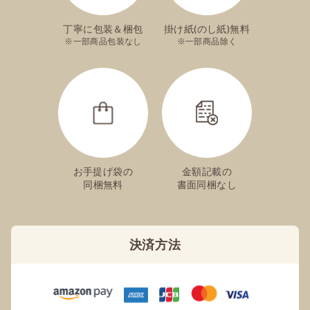
た。簡単に注文できて手軽で良かったです。これからも利
丁寧に包装＆梱包
掛け紙(のし紙)無料
用させて頂きたいと思います。
一部商品包装なし
一部商品除く
まるちゃん
ずーっと美味しい
母が 文明堂さんのカステラが 大好きで
勿論 私も 大好きですが
私は 少し我慢を して いつも母に 送っています。
コクと ザラメ 変わらず とっても美味しい
お手提げ袋の
金額記載の
いつでも 美味しい 文明堂さん
同梱無料
書面同梱なし
私も たまには 自分に 購入します
YOKONYAN5
決済方法
日本のお土産として
アメリカ人の友人が、以前お土産にした文明堂カステラの
味が忘れられない、と黄色の箱をリビングに大切に飾って