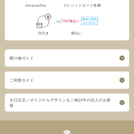
いました。
AmazonPay
クレジットカード各種
先日渡米する前に「何か欲しい物は?」と尋ねるとすかさ
ず黄色い箱を見せてくれました。箱で「あー、カステラ
ね?」と言うと「この店のカステラだよ」と念を押されま
した。手荷物バッグに入れて慎重にバージニア州までカス
代引き
後払い
テラを運び、友人に渡した時の笑顔の素敵だったこと。
今度は紙袋がついてる!と興奮していました。のし紙に
「ほんの気持ちです」と書いてあるのを見て、コレはどう
贈り物ガイド
いう意味か?
日本人の気配りはすごいと称賛されました。通販で取り寄
せたのですが、粋で美味しい日本土産として文明堂のカス
ご利用ガイド
テラを海外の人に贈りたいと思います。
大口注文／オリジナルデザインをご検討中の法人のお客
無記名
様
美味しい時間の共有
金婚式祝いに絵柄の付いたカステラを贈り、とても喜んで
くれました。