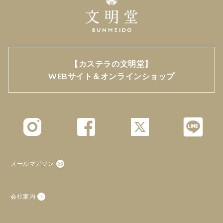
大人から子どもまで誰でも美味しく頂け、笑顔の時間を作
ってくれる。美味しく嬉しいカステラです。
きりけん
高齢の母や親戚へのお土産
【カステラの文明堂】
WEBサイト＆オンラインショップ
小分けになっているタイプを選びました。
おいしいカステラも食べ切るのに時間がかかると風味が落
ちるので、小分けになっていると、すぐに食べ切れて重宝
しているようです。
次回もお土産に選びたいと思います。
れもん
メールマガジン
贈り物に
バレンタインのプレゼントに、チョコではなくこちらのカ
会社案内
ステラをプレゼントしました。
文明堂のカステラが大好きな彼はとても喜んでくれまし