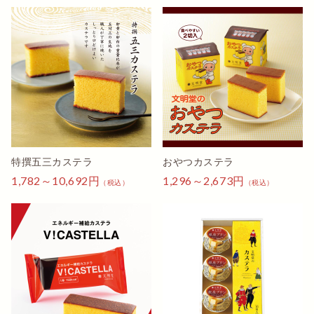
✨️ カステラは、ふんわりして、しっとりもしていて、と
てもおいしかったです😊🍀✨️あリがとうございます😊🍀✨️
苺ママ
味が濃くて美味しい
文明堂のカステラは 母が大好きで 母への贈り物として
購入します
としをとり カロリー摂取がむずかしくなってきているの
で カステラは もってこいで 喜んで食べてもらえるの
特撰五三カステラ
おやつカステラ
で 助かります
1,782～10,692円
1,296～2,673円
（税込）
（税込）
秋の花ホトトギス
お年賀の定番
もう、何年も。文栄堂のカステラをお年賀にしています。
美味しくて、老若男女どなたにも会うので、大変ありがた
いです。