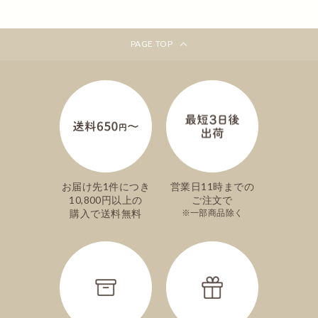
合わせが好きで金額でも選びやすいし、もらっても食べや
すいサイズだと喜んでくれてます。
PAGE TOP
かいちゃんママ
お年賀
カステラをお年賀にしました。熨斗や手提げ袋もつけて頂
けるのも良かったです。
自分で食べるのも良し、来客用にお出ししても良し、カス
テラは万能だと思います。
お届け先1件につき
営業日11時までの
文明堂は小さい頃からある老舗なので喜ばれます。
10,800円以上の
ご注文で
購入で送料無料
一部商品除く
テル
初めてのオンラインストア
父が知り合いからお土産を頂き何かお返しをしたいとの事
で文明堂のカステラがいいな言うので近くの取り扱い店を
探していたところオンラインストアがある事をしりまし