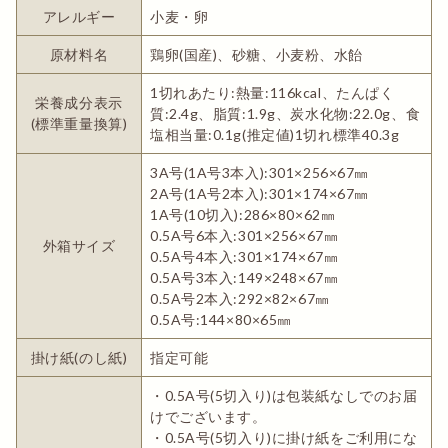
アレルギー
小麦・卵
原材料名
鶏卵(国産)、砂糖、小麦粉、水飴
1切れあたり:熱量:116kcal、たんぱく
栄養成分表示
質:2.4g、脂質:1.9g、炭水化物:22.0g、食
(標準重量換算)
塩相当量:0.1g(推定値)1切れ標準40.3g
3A号(1A号3本入):301×256×67㎜
2A号(1A号2本入):301×174×67㎜
1A号(10切入):286×80×62㎜
0.5A号6本入:301×256×67㎜
外箱サイズ
0.5A号4本入:301×174×67㎜
0.5A号3本入:149×248×67㎜
0.5A号2本入:292×82×67㎜
0.5A号:144×80×65㎜
掛け紙(のし紙)
指定可能
・0.5A号(5切入り)は包装紙なしでのお届
けでございます。
・0.5A号(5切入り)に掛け紙をご利用にな