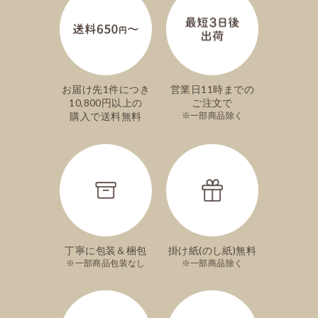
くなりました。オンラインショップで買えて良かったで
す。やっぱり美味しいです。
こなまる
カステラ巻き?
お届け先1件につき
営業日11時までの
10,800円以上の
ご注文で
文明堂はカステラだよね
購入で送料無料
一部商品除く
と、言う旦那に
カステラ巻きもあるよ
と、言うと
カステラ巻きって何?と、かえってきたので購入しました
美味しくてパクパクたべられて
はまってしまいました
また購入したいと思います
丁寧に包装＆梱包
掛け紙(のし紙)無料
一部商品包装なし
一部商品除く
モフモフ
美味しかった
おやつに家族で食べるために購入しました