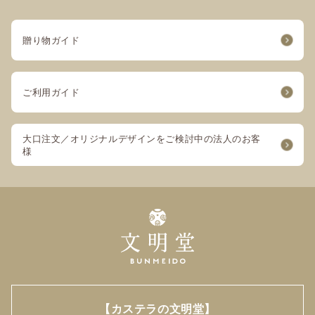
お世話になった方へ
職場のパートさん達に一年お世話になった気持ちを伝えた
贈り物ガイド
くて、カステラ巻を渡しました。
とても喜んでもらえました。
ご利用ガイド
TAKU
とても美味でした
大口注文／オリジナルデザインをご検討中の法人のお客
様
お寺さまと自宅の
お供えものにしました
コメントを参考にして
初めて注文したのですが
本当に美味しかったです
個包装で分けやすいのも
いいですね
また機会がある時に
注文させていただきます
【カステラの文明堂】