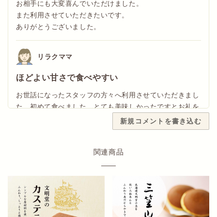
お相手にも大変喜んでいただけました。
また利用させていただきたいです。
ありがとうございました。
リラクママ
ほどよい甘さで食べやすい
お世話になったスタッフの方々へ利用させていただきまし
た 初めて食べました とても美味しかったですとお礼を
言われました パッケージも明るくお値段も段階的にあり
新規コメントを書き込む
個包装なので取りやすく選びやすかったです また機会が
あればお願いしたいと思います 注文してから早めにご対
関連商品
応頂いたのでとても助かりました ありがとうございまし
た
みい
美味しすぎる