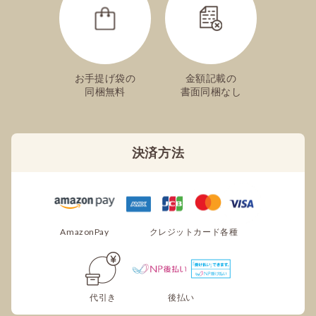
さすが文明堂のカステラ巻き美味しいですね
出来れば家庭用の簡易包装で商品を選べると購入しやすい
と思います
お手提げ袋の
金額記載の
こみゅ
同梱無料
書面同梱なし
安心の味と配送の速さ!
おやつカステラとともに、お正月用に購入しました。注文
決済方法
は年末近くだったのですが、年内に届けてもらえて助かり
ました!
年齢層の幅がある親戚でも、大人は「懐かしい」と喜び、
それを見た小さい子たちも手を延ばし、、、みんなで喜び
ました。持ち帰りにもしやすいのがいいですね。賞味期限
AmazonPay
クレジットカード各種
も余裕があるものを届けてもらえるので、また購入しよう
と思います。
あいまつ
代引き
後払い