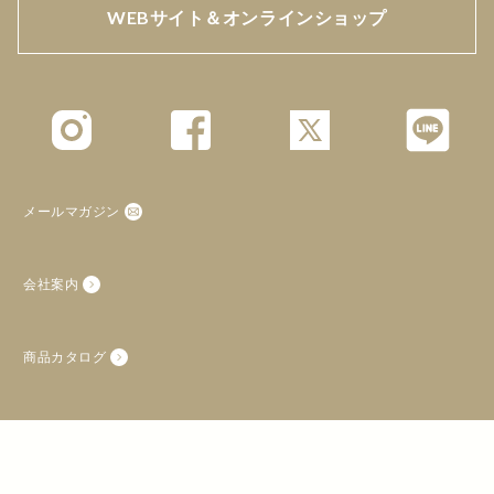
WEBサイト＆オンラインショップ
あべちゃん
最適でした
父の49日法要のお礼の品で、注文致しました。
個包装でわりと日持ちもして、何よりとても美味しいと好
評でした。
老若男女問わずに最適なお品と思います。
ありがとうございました。
メールマガジン
シルバー ジロー
会社案内
病院での治療が良かったので御礼品として。
妻の病気が、良くなり、間もなく退院できますので、皆さ
商品カタログ
んへ、御礼品(快気祝いの気持ちを込めて)として、数が多
い「カステラ巻、2種類詰め」を注文し、手渡したとこ
ろ、皆さんに、大変喜ばれました。美味しい品を私たち夫
特定商取引に基づく表示
婦でも、味わっています。有難うございました。