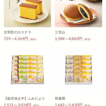
文明堂さんのカステラ巻
家族みんな大好きです。
息子夫婦の新築にお邪魔する際の手土産と自宅用として今
回初めてネットから購入しました。
注文や出荷などのメールもちゃんとして下さり
文明堂のカステラ
三笠山
希望日時に届き大変満足しております。
729～4,569円
自宅用は届いたその日に食べましたが
1,944～4,860円
（税込）
（税込）
我が家の好みの甘すぎずふわふわの間違いない美味しさで
ペロリでした笑
また是非購入したい商品です。
HAL
内祝いにて
定番カステラと悩みに悩んで、個包装で配る事が出来るこ
ちらの商品を選びました。
包装ものし紙も完璧でした。
【販売休止中】ふみだより
和菓撰
味見用に自宅分も購入しましたが、甘すぎず上品な味でつ
1,512～3,024円
1,642～2,430円
（税込）
（税込）