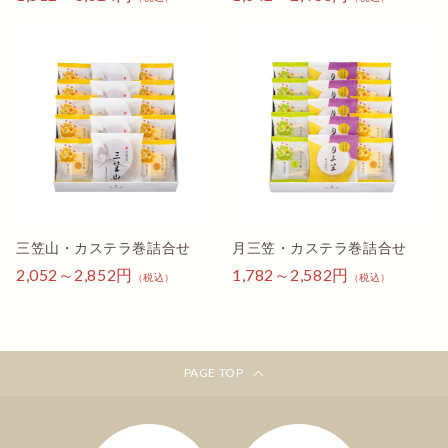
いつい食べ過ぎてしまいました。
栗クル実
藤色の包装紙が気に入ってます
法要の御供え物として購入しました。
藤色の包装紙が気に入っていて、今回2度目の注文です。
前回と同様に綺麗で丁寧な包装と梱包をしていただきまし
た。
賞味期限も充分な期間で、安心してお供え出来ました。あ
三笠山・カステラ巻詰合せ
月三笠・カステラ巻詰合せ
りがとうございました。
2,052～2,852円
1,782～2,582円
カステラ巻は、小さい子供も男性も、美味しいと言ってま
（税込）
（税込）
した。
好文木
PAGE TOP
やっぱり美味しい
白山市の工場が無くなって、買いに行く場所が分かりにく