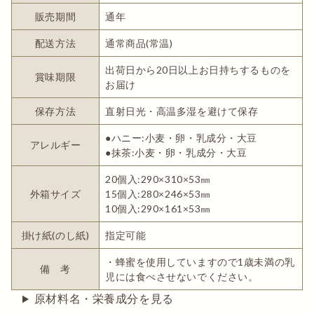
販売期間
通年
配送方法
通常商品(常温)
出荷日から20日以上お日持ちするものを
賞味期限
お届け
保存方法
直射日光・高温多湿を避けて保存
●ハニー:小麦・卵・乳成分・大豆
アレルギー
●抹茶:小麦・卵・乳成分・大豆
20個入:290×310×53㎜
外箱サイズ
15個入:280×246×53㎜
10個入:290×161×53㎜
掛け紙(のし紙)
指定可能
・蜂蜜を使用していますので1歳未満の乳
備 考
児には食べさせないでください。
原材料名・栄養成分を見る