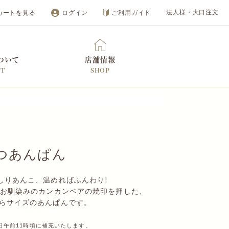
カートを見る
ログイン
ご利用ガイド
法人様・大口注文
ついて
店舗情報
UT
SHOP
オンラインショップ
つあんぱん
しりあんこ、温めればふんわり!
でお馴染みのカンカンベアの焼印を押した、
らサイズのあんぱんです。
日午前11時頃に補充いたします。