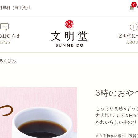
0
料無料（当社負担）
のお知らせ
文明堂に
NEWS
ABO
あんぱん
【カステラの文明堂】WEBサイト&
3時のおや
もっちり食感&ずっ
大人気♪テレビCM
かわいらしい手のひ
※在庫切れの場合、翌営