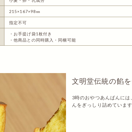
小麦・卵・乳成分
215×167×98㎜
指定不可
・お手提げ袋1枚付き
・他商品との同時購入・同梱可能
文明堂伝統の餡を
3時のおやつあんぱんには
んをぎっしり詰めています