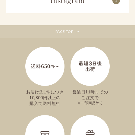
Instagram
ご注文手続き内の、お届け日選択欄で一番上に
表示される日付が最短のお届け日です。
神奈川
北海道/東北
※商品によって異なります。詳しくは各商品詳
細ページをご覧ください。
北陸/東海
近畿/中国
※離島などの一部地域はご希望に添いかねる場
PAGE TOP
合がございます。
文明堂カフェ
包装、掛け紙（のし紙）の指定はできま
すか？
ご自宅用向けのお菓子などの一部の商品を除
き、ほとんどの商品は包装してお届けいたしま
お届け先1件につき
営業日11時までの
す。
10,800円以上の
ご注文で
掛け紙（のし紙）の指定も可能でございます。
購入で送料無料
一部商品除く
ご注文手続き内でご希望のものを選択してくだ
さい。
詳しくは各商品詳細ページをご覧ください。