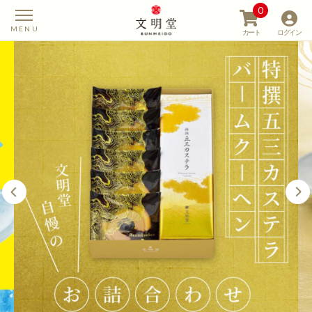
0
カート
ログイン
【カステラの文明堂】W