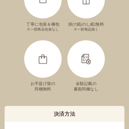
手提袋は付きますか？
丁寧に包装＆梱包
掛け紙(のし紙)無料
ご注文手続き内で指定が可能でございます。
一部商品包装なし
一部商品除く
絵柄入りのカステラは注文できますか？
可能でございます。
ご出産祝いやお誕生日祝い、長寿祝いなど、ご
用途ごとにそれぞれデザインをご用意しており
お手提げ袋の
金額記載の
ます。
同梱無料
書面同梱なし
こちら
のページからご注文ください。
※絵柄の入っていない通常商品との同時購入は
承りかねます。
決済方法