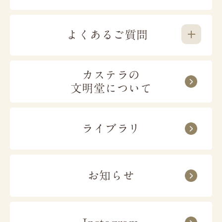
よくあるご質問
販売店舗
カステラの
お届け日時の指定はできますか？
文明堂について
文明堂東京のお菓子は全国98店舗にて
お買い
ご注文手続き内、お届け日時の選択欄で指定が
求めいただけます。
｢手作り･こだわり｣の商
可能でございます。
品を幅広くご提供します。
ライブラリ
時間指定は、午前中／14~16時／16~18時／
18~20時／19~21時からお選びいただけます。
本店
工場売店
お届けまでどのくらいかかりますか？
お知らせ
東京２３区
東京多摩地域
営業日14時までのご注文で、最短4日後のお届
埼玉
千葉
けが可能でございます。