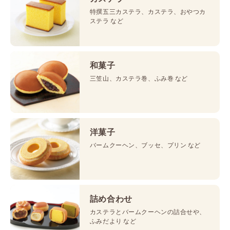
特撰五三カステラ、カステラ、おやつカ
ステラ など
和菓子
三笠山、カステラ巻、ふみ巻 など
洋菓子
バームクーヘン、ブッセ、プリン など
詰め合わせ
カステラとバームクーヘンの詰合せや、
ふみだより など