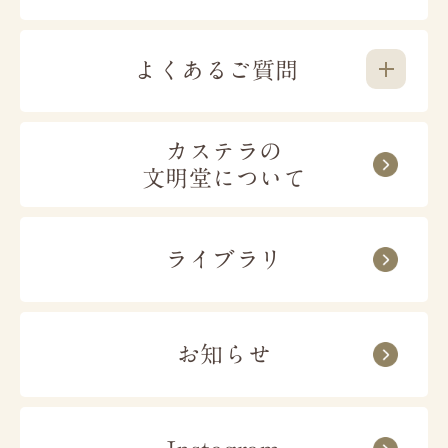
よくあるご質問
販売店舗
カステラの
お届け日時の指定はできますか？
文明堂について
文明堂東京のお菓子は全国98店舗にて
お買い
ご注文手続き内、お届け日時の選択欄で指定が
求めいただけます。
｢手作り･こだわり｣の商
可能でございます。
品を幅広くご提供します。
ライブラリ
時間指定は、午前中／14~16時／16~18時／
18~20時／19~21時からお選びいただけます。
本店
工場売店
お届けまでどのくらいかかりますか？
お知らせ
東京２３区
東京多摩地域
営業日14時までのご注文で、最短4日後のお届
埼玉
千葉
けが可能でございます。