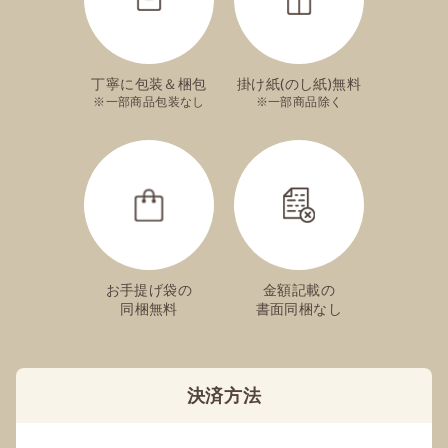
手提袋は付きますか？
丁寧に包装＆梱包
掛け紙(のし紙)無料
ご注文手続き内で指定が可能でございます。
一部商品包装なし
一部商品除く
絵柄入りのカステラは注文できますか？
可能でございます。
ご出産祝いやお誕生日祝い、長寿祝いなど、ご
用途ごとにそれぞれデザインをご用意しており
お手提げ袋の
金額記載の
ます。
同梱無料
書面同梱なし
こちら
のページからご注文ください。
※絵柄の入っていない通常商品との同時購入は
承りかねます。
決済方法