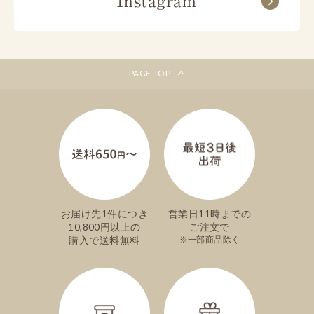
Instagram
ご注文手続き内の、お届け日選択欄で一番上に
表示される日付が最短のお届け日です。
神奈川
北海道/東北
※商品によって異なります。詳しくは各商品詳
細ページをご覧ください。
北陸/東海
近畿/中国
※離島などの一部地域はご希望に添いかねる場
PAGE TOP
合がございます。
文明堂カフェ
包装、掛け紙（のし紙）の指定はできま
すか？
ご自宅用向けのお菓子などの一部の商品を除
き、ほとんどの商品は包装してお届けいたしま
お届け先1件につき
営業日11時までの
す。
10,800円以上の
ご注文で
掛け紙（のし紙）の指定も可能でございます。
購入で送料無料
一部商品除く
ご注文手続き内でご希望のものを選択してくだ
さい。
詳しくは各商品詳細ページをご覧ください。