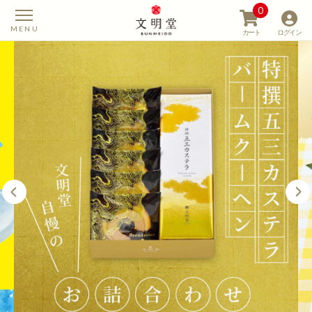
0
カート
ログイン
【カステラの文明堂】W