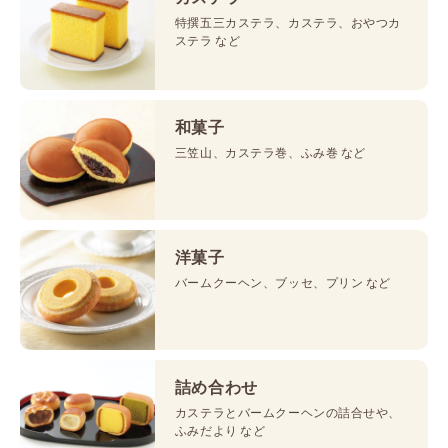
特撰五三カステラ、カステラ、おやつカ
ステラ など
和菓子
三笠山、カステラ巻、ふみ巻 など
洋菓子
バームクーヘン、ブッセ、プリン など
詰め合わせ
カステラとバームクーヘンの詰合せや、
ふみだより など