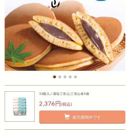
10個入／藻塩三笠山,三笠山各5個
2,376円
(税込)
販売期間外です