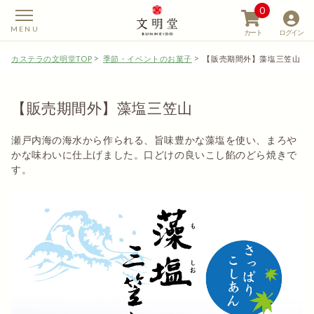
0
カート
ログイン
カステラの文明堂TOP
季節・イベントのお菓子
【販売期間外】藻塩三笠山
【販売期間外】藻塩三笠山
【カステラの文明堂】W
瀬戸内海の海水から作られる、旨味豊かな藻塩を使い、まろや
かな味わいに仕上げました。口どけの良いこし餡のどら焼きで
す。