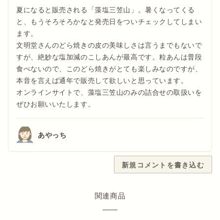
夏になると販売される「藻塩三笠山」。暑くなってくる
と、もうそろそろかなと発売日をついチェックしてしまい
ます。
文明堂さんのどら焼きの皮の美味しさは言うまでもないで
すが、絶妙な塩加減のこしあんが最高です。粒あんは普段
食べないので、このどら焼きがとても楽しみなのですが、
本音を言えば通年で販売して欲しいと思っています。
オンラインサイトで、藻塩三笠山のみの詰合せの取扱いを
ぜひお願いいたします。
あやっち
こしあん好きにはたまらない藻塩ドラ
新規コメントを書き込む
ドラ焼きはつぶあんが主流なのであまり好んで食さなかっ
たのですが…文明堂「藻塩ドラ」はこしあんでカステラ部
関連商品
分がめちゃめちゃ美味!!親友に贈ったらレアだと喜んでく
れました。塩味が程よく効いていて今まで食べたことない