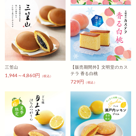
最高のドラ焼きでした❣
三笠山
【販売期間外】文明堂のカス
テラ 香る白桃
1,944～4,860円
（税込）
729円
（税込）