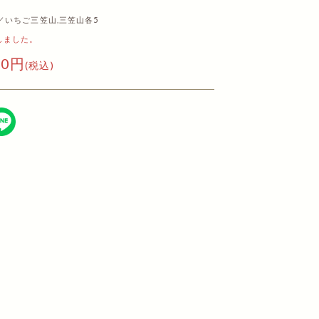
／いちご三笠山,三笠山各5
しました。
60円
(税込)