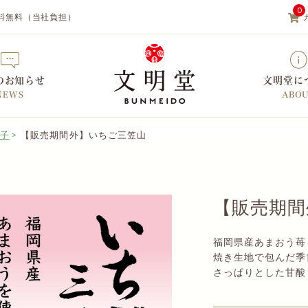
0
料無料（当社負担）
のお知らせ
文明堂に
NEWS
ABO
子
【販売期間外】いちご三笠山
【カステラの文明堂】WEBサイト&
【販売期間
福岡県産あまおう苺
焼き生地で包んだ季
さっぱりとした甘酸