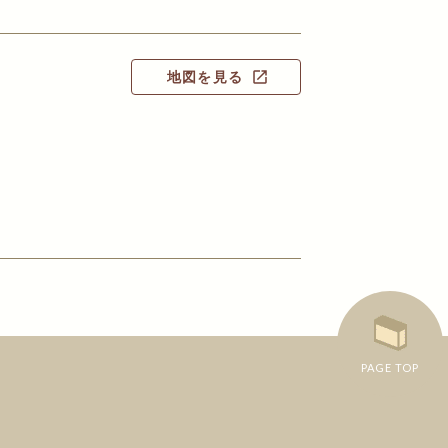
地図を見る
open_in_new
PAGE TOP