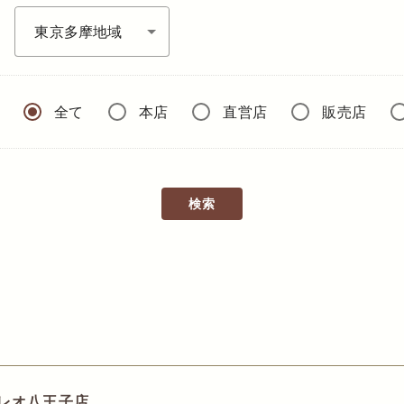
全て
本店
直営店
販売店
検索
レオ八王子店