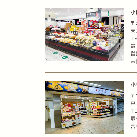
小
〒
東
TE
最
営
※
小
〒
東
TE
最
営