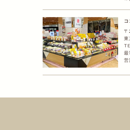
コ
〒
東
TE
最
営