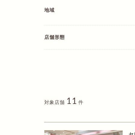
地域
店舗形態
11
対象店舗
件
セ