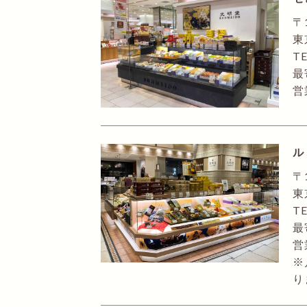
〒
東
TE
最
営
ル
〒
東
TE
最
営
※
り