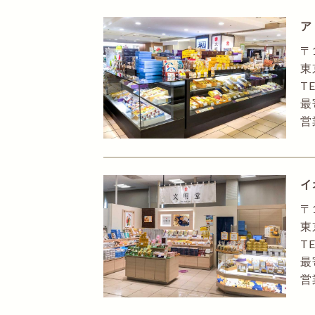
ア
〒
東
TE
最
営
イ
〒
東
TE
最
営