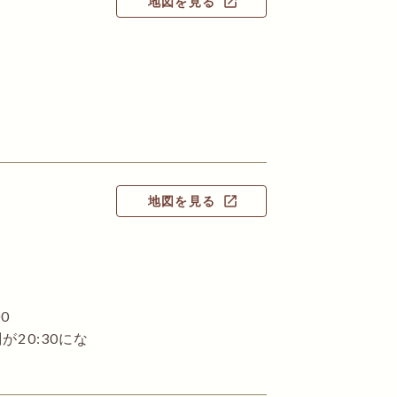
地図を見る
open_in_new
地図を見る
open_in_new
0
20:30にな