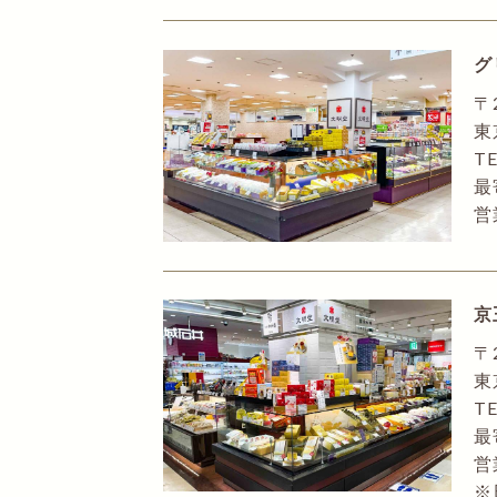
グ
〒
東
TE
最
営
京
〒
東
TE
最
営
※