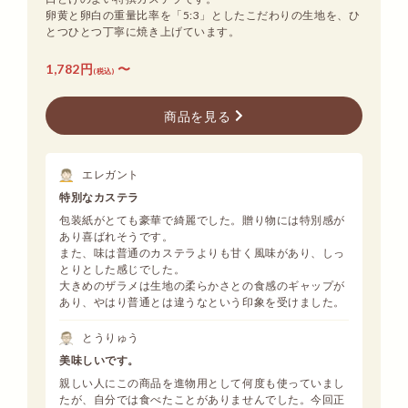
卵黄と卵白の重量比率を「5:3」としたこだわりの生地を、ひ
とつひとつ丁寧に焼き上げています。
1,782円
〜
(税込)
商品を見る
エレガント
特別なカステラ
包装紙がとても豪華で綺麗でした。贈り物には特別感が
あり喜ばれそうです。
また、味は普通のカステラよりも甘く風味があり、しっ
とりとした感じでした。
大きめのザラメは生地の柔らかさとの食感のギャップが
あり、やはり普通とは違うなという印象を受けました。
とうりゅう
美味しいです。
親しい人にこの商品を進物用として何度も使っていまし
たが、自分では食べたことがありませんでした。今回正