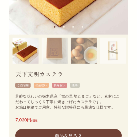
天下文明カステラ
ご自宅用
出産祝い
長寿祝い
法事
芳醇な味わいの栃木県産「蛍の里 地たまご」など、素材にこ
だわってじっくり丁寧に焼き上げたカステラです。
お箱は桐箱でご用意。特別な贈答品にも最適な仕様です。
7,020円
(税込)
商品を見る