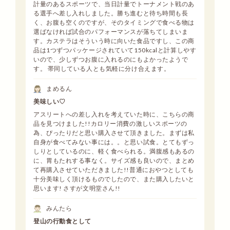
計量のあるスポーツで、当日計量でトーナメント戦のあ
る選手へ差し入れしました。勝ち進むと待ち時間も長
く、お腹も空くのですが、そのタイミングで食べる物は
選ばなければ試合のパフォーマンスが落ちてしまいま
す。カステラはそういう時に向いた食品ですし、この商
品は1つずつパッケージされていて150kcalと計算しやす
いので、少しずつお腹に入れるのにもよかったようで
す。 帯同している人とも気軽に分け合えます。
まめるん
美味しい♡
アスリートへの差し入れを考えていた時に、こちらの商
品を見つけました!!カロリー消費の激しいスポーツの
為、ぴったりだと思い購入させて頂きました。まずは私
自身が食べてみない事には。。と思い試食。とてもずっ
しりとしているのに、軽く食べられる。満腹感もあるの
に、胃もたれする事なく。サイズ感も良いので、まとめ
て再購入させていただきました!!普通におやつとしても
十分美味しく頂けるものでしたので、また購入したいと
思います! さすが文明堂さん!!
みんたら
登山の行動食として