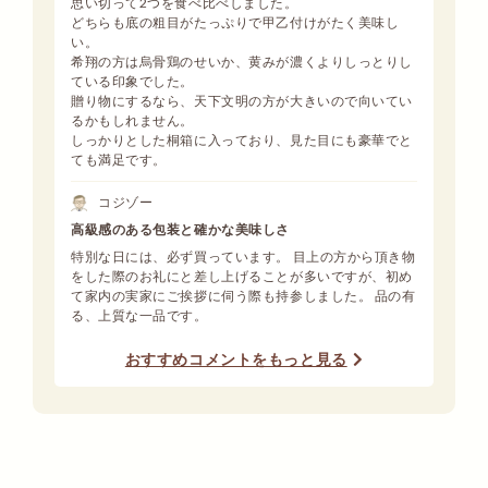
思い切って2つを食べ比べしました。
どちらも底の粗目がたっぷりで甲乙付けがたく美味し
い。
希翔の方は烏骨鶏のせいか、黄みが濃くよりしっとりし
ている印象でした。
贈り物にするなら、天下文明の方が大きいので向いてい
るかもしれません。
しっかりとした桐箱に入っており、見た目にも豪華でと
ても満足です。
コジゾー
高級感のある包装と確かな美味しさ
特別な日には、必ず買っています。 目上の方から頂き物
をした際のお礼にと差し上げることが多いですが、初め
て家内の実家にご挨拶に伺う際も持参しました。 品の有
る、上質な一品です。
おすすめコメントをもっと見る