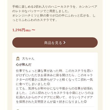
手軽に楽しめる2切れ入りのハニーカステラを、カンカンベア
のレトロなパッケージでご用意しました。
オレンジハチミツと卵の香りが口の中にふわっと広がる、し
っとりふわふわのカステラです。
1,296円
〜
(税込)
商品を見る
大ちゃん
心が和んだ
仕事でちょっと嫌な事があった時、このカステラを思い
がけずにいただきお昼休みに袋を開けたら、このキャラ
クターの可愛さに気持ちがフッと軽くなって二切れ一気
に食べてしまいました😊
とても、気持ちが和やかになり午後からの仕事が頑張れ
ました。 このニ切れというカステラを小袋にというのは
社員の人からのアイデアだと聞いて、そういうアイデア
を採用された文明堂さんが益々好きになりました😊