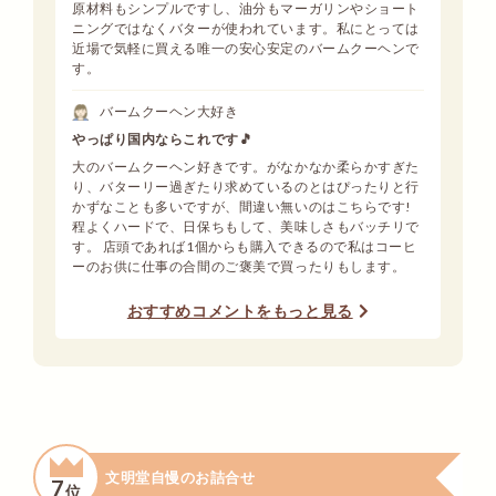
原材料もシンプルですし、油分もマーガリンやショート
ニングではなくバターが使われています。私にとっては
近場で気軽に買える唯一の安心安定のバームクーヘンで
す。
バームクーヘン大好き
やっぱり国内ならこれです🎵
大のバームクーヘン好きです。がなかなか柔らかすぎた
り、バターリー過ぎたり求めているのとはぴったりと行
かずなことも多いですが、間違い無いのはこちらです!
程よくハードで、日保ちもして、美味しさもバッチリで
す。 店頭であれば1個からも購入できるので私はコーヒ
ーのお供に仕事の合間のご褒美で買ったりもします。
おすすめコメントをもっと見る
文明堂自慢のお詰合せ
7
位