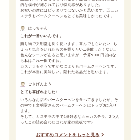
的な模様が施されており特別感がありました。
お祝いの席にはピッタリではないかと思います。五三カ
ステラもバームクーヘンもとても美味しかったです。
はっちゃん
これが一番いいんです。
贈り物で文明堂を良く使います。喜んでもらいたい…ち
ょっと気合をいれたものを贈りたい…失敗したくない…
色んなシーンがあると思いますが、予算5000円以内な
ら私はこれ一択ですね。
カステラもそうですがなによりもバームクーヘンです。
これが本当に美味しい。隠れた名品だと思います。
ごきげんよう
とても喜ばれました!
いろんなお店のバームクーヘンを食べてきましたが、そ
の中でも文明堂さんのバームクーヘンはトップ3に入り
ます。
そして、カステラの中で1番好きな五三カステラ。2つ入
ったこの詰め合わせはわが家の鉄板です♪
おすすめコメントをもっと見る