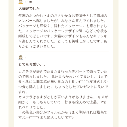
mm
大好評でした
年末のおつかれさまのささやかなお茶菓子として職場の
メンバーへ配りましたが、みなさん喜んでくれました。
パッケージも可愛く、隠れたメッセージにも癒されまし
た。メッセージやパッケージデザイン違いなどで今後も
継続してほしいです。大箱のデザインもみんなキャッキ
ャ楽しんでくれました。とっても美味しかったです。あ
りがとうございました。
m
とても可愛い。。
カステラが好きでたまたま行ったデパートで売っていた
ので購入しました。 見た目もかわいくて良いし、 1人で
食べるには罪悪感が無い量なのも良い(*^^*) 友達のおや
つ分も購入しました。 ちょっとしたプレゼントに良いで
すね。
カステラはさすがとしか言いようがありません。 キメが
細かく、もっちりしていて、甘さも控えめで上品。 2切
れペロリでした。
下の茶色い部分がフィルムからうまく剥がれれば最高で
すねー(*^^*) また購入したいです♪