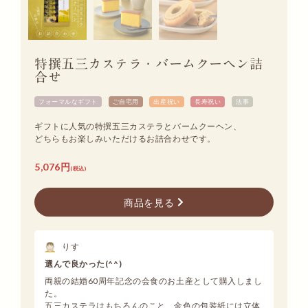
特撰五三カステラ・バームクーヘン詰
合せ
フォーマルなギフト
ご自宅用
出産祝い
長寿祝い
法事
ギフトに人気の特撰五三カステラとバームクーヘン、
どちらもお楽しみいただけるお詰合わせです。
5,076円
(税込)
商品を見る
りす
選んで良かった(^^)
両親の結婚60周年記念の会食のお土産として購入しまし
た。
五三カステラはもちろんのこと、金色の包装紙には立体