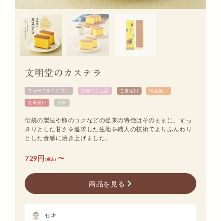
文明堂のカステラ
フォーマルなギフト
気軽な手土産
ご自宅用
出産祝い
長寿祝い
法事
伝統の製法や卵のコクなどの従来の特徴はそのままに、すっ
きりとした甘さを追求した生地を職人の技術でよりふんわり
とした食感に焼き上げました。
729円
〜
(税込)
商品を見る
セキ