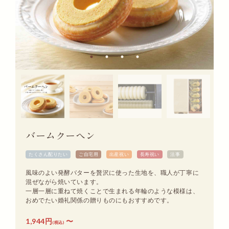
バームクーヘン
たくさん配りたい
ご自宅用
出産祝い
長寿祝い
法事
風味のよい発酵バターを贅沢に使った生地を、職人が丁寧に
混ぜながら焼いています。
一層一層に重ねて焼くことで生まれる年輪のような模様は、
おめでたい婚礼関係の贈りものにもおすすめです。
1,944円
〜
(税込)