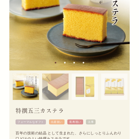
特撰五三カステラ
フォーマルなギフト
出産祝い
長寿祝い
法事
百年の技術の結晶 として生まれた、さらにしっとりふんわり
口どけのよい特撰カステラです。