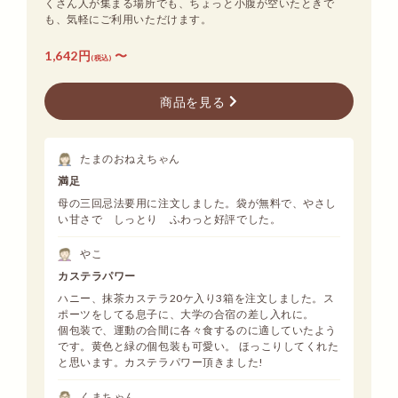
くさん人が集まる場所でも、ちょっと小腹が空いたときで
も、気軽にご利用いただけます。
1,642円
〜
(税込)
商品を見る
たまのおねえちゃん
満足
母の三回忌法要用に注文しました。袋が無料で、やさし
い甘さで しっとり ふわっと好評でした。
やこ
カステラパワー
ハニー、抹茶カステラ20ケ入り3箱を注文しました。ス
ポーツをしてる息子に、大学の合宿の差し入れに。
個包装で、運動の合間に各々食するのに適していたよう
です。黄色と緑の個包装も可愛い。 ほっこりしてくれた
と思います。カステラパワー頂きました!
くまちゃん