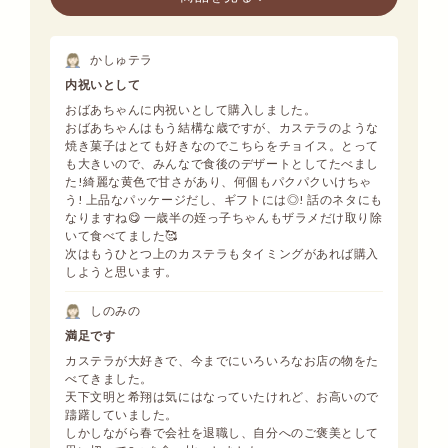
かしゅテラ
内祝いとして
おばあちゃんに内祝いとして購入しました。
おばあちゃんはもう結構な歳ですが、カステラのような
焼き菓子はとても好きなのでこちらをチョイス。とって
も大きいので、みんなで食後のデザートとしてたべまし
た!綺麗な黄色で甘さがあり、何個もパクパクいけちゃ
う! 上品なパッケージだし、ギフトには◎! 話のネタにも
なりますね😋 一歳半の姪っ子ちゃんもザラメだけ取り除
いて食べてました🥰
次はもうひとつ上のカステラもタイミングがあれば購入
しようと思います。
しのみの
満足です
カステラが大好きで、今までにいろいろなお店の物をた
べてきました。
天下文明と希翔は気にはなっていたけれど、お高いので
躊躇していました。
しかしながら春で会社を退職し、自分へのご褒美として