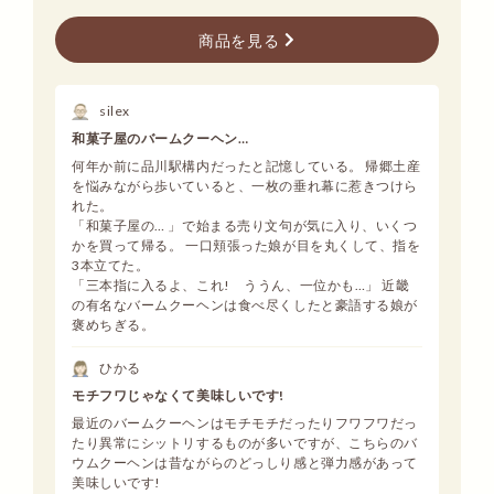
商品を見る
silex
和菓子屋のバームクーヘン…
何年か前に品川駅構内だったと記憶している。 帰郷土産
を悩みながら歩いていると、一枚の垂れ幕に惹きつけら
れた。
「和菓子屋の… 」で始まる売り文句が気に入り、いくつ
かを買って帰る。 一口頬張った娘が目を丸くして、指を
3本立てた。
「三本指に入るよ、これ! ううん、一位かも…」 近畿
の有名なバームクーヘンは食べ尽くしたと豪語する娘が
褒めちぎる。
ひかる
モチフワじゃなくて美味しいです!
最近のバームクーヘンはモチモチだったりフワフワだっ
たり異常にシットリするものが多いですが、こちらのバ
ウムクーヘンは昔ながらのどっしり感と弾力感があって
美味しいです!