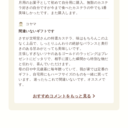
月用のお菓子として初めて自分用に購入。無類のカステ
ラ好きの自分ですが今まで食べたカステラの中でも1番
美味しかったです。また購入します。
コヤマ
間違いないギフトです
さすが文明堂さんの特選カステラ、味はもちろんこの上
なく上品で、しっとりふんわりの絶妙なバランスと奥行
きのある甘みがとっても美味しいです。
主張しすぎないツヤのあるゴールドのラッピングはプレ
ゼントにピッタリで、相手に渡した瞬間から特別な物だ
と伝わり、喜んでいただけます。
母の日や中元歳暮に毎年贈っていて、我が家では定番の
ギフト。自宅用にもハーフサイズのものを一緒に買って
います。 迷ったらこれで間違いないです。オススメで
す。
おすすめコメントをもっと見る