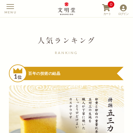
0
カート
ログイン
人気ランキング
RANKING
【カステラの文明堂】W
百年の技術の結晶
1
位