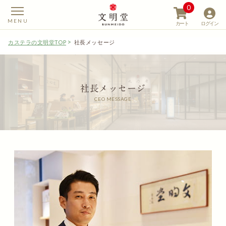
0
カート
ログイン
カステラの文明堂TOP
社長メッセージ
社長メッセージ
【カステラの文明堂】W
CEO MESSAGE