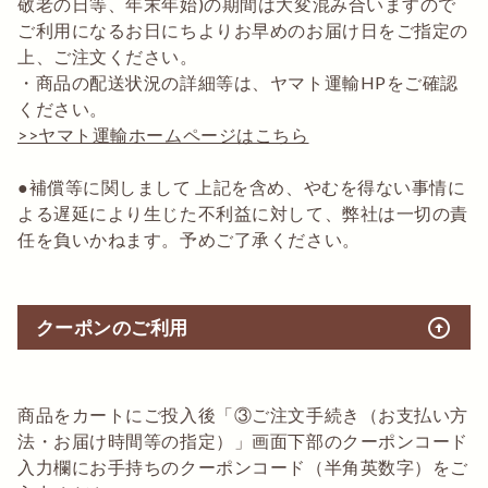
敬老の日等、年末年始)の期間は大変混み合いますので
ご利用になるお日にちよりお早めのお届け日をご指定の
上、ご注文ください。
・商品の配送状況の詳細等は、ヤマト運輸HPをご確認
ください。
>>ヤマト運輸ホームページはこちら
●補償等に関しまして 上記を含め、やむを得ない事情に
よる遅延により生じた不利益に対して、弊社は一切の責
任を負いかねます。予めご了承ください。
arrow_circle_up
クーポンのご利用
商品をカートにご投入後「③ご注文手続き（お支払い方
法・お届け時間等の指定）」画面下部のクーポンコード
入力欄にお手持ちのクーポンコード（半角英数字）をご