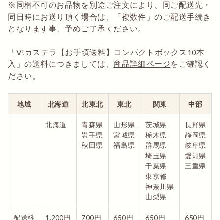
※同梱不可のお品物を別途ご注文により、同ご配送先・
同日時にお送り頂く場合は、「複数件」のご配送手続き
となります事、予めご了承ください。
「V!カステラ【お手頃送料】コンパクトボックス10本
入」の送料につきましては、
商品詳細ページ
をご確認く
ださい。
地域
北海道
北東北
東北
関東
中部
北海道
青森県
山形県
茨城県
長野県
岩手県
宮城県
栃木県
静岡県
秋田県
福島県
群馬県
岐阜県
埼玉県
愛知県
千葉県
三重県
東京都
神奈川県
山梨県
配送料
1,200円
700円
650円
650円
650円