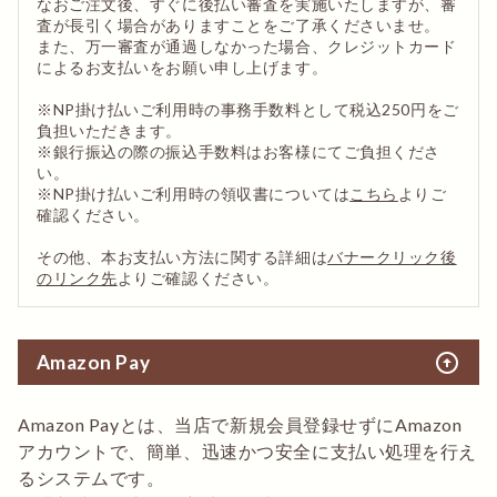
なおご注文後、すぐに後払い審査を実施いたしますが、審
査が長引く場合がありますことをご了承くださいませ。
また、万一審査が通過しなかった場合、クレジットカード
によるお支払いをお願い申し上げます。
※NP掛け払いご利用時の事務手数料として税込250円をご
負担いただきます。
※銀行振込の際の振込手数料はお客様にてご負担くださ
い。
※NP掛け払いご利用時の領収書については
こちら
よりご
確認ください。
その他、本お支払い方法に関する詳細は
バナークリック後
のリンク先
よりご確認ください。
arrow_circle_up
Amazon Pay
Amazon Payとは、当店で新規会員登録せずにAmazon
アカウントで、簡単、迅速かつ安全に支払い処理を行え
るシステムです。