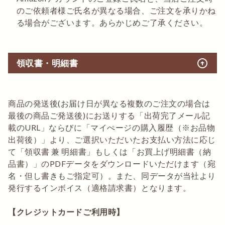
のご依頼者様ご氏名が異なる場合、ご注文を承りかね
る場合がございます。あらかじめご了承ください。
arrow_circle_up
領収書・明細書
商品の発送後(お届け日が異なる複数のご注文の場合は
最後の商品ご発送後)にお送りする「出荷完了メール記
載のURL」ならびに「マイぺージの購入履歴（※お品物
出荷後）」より、ご選択いただいたお支払い方法に応じ
て「領収書 兼 明細書」もしくは「お買上げ明細書（納
品書）」のPDFデータをダウンロードいただけます（宛
名・但し書きもご指定可）。また、同データが当社より
発行するインボイス（適格請求書）となります。
【クレジットカードご利用時】