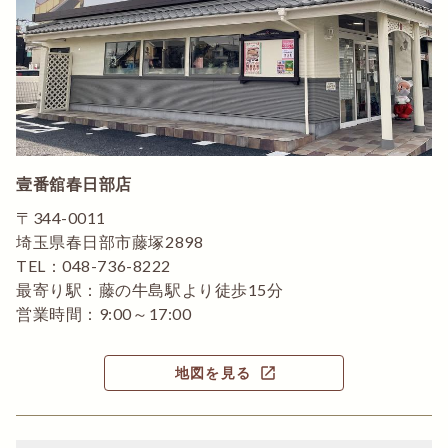
壹番舘春日部店
〒344-0011
埼玉県春日部市藤塚2898
TEL：048-736-8222
最寄り駅：藤の牛島駅より徒歩15分
営業時間：9:00～17:00
open_in_new
地図を見る