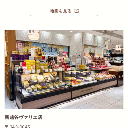
open_in_new
地図を見る
新越谷ヴァリエ店
〒343-0845