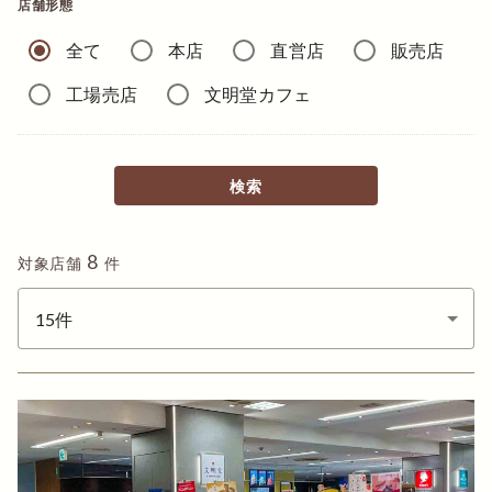
店舗形態
全て
本店
直営店
販売店
工場売店
文明堂カフェ
検索
8
対象店舗
件
表示件数