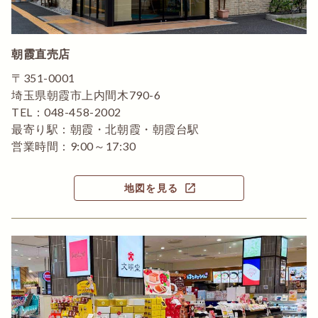
朝霞直売店
〒351-0001
埼玉県朝霞市上内間木790-6
TEL：048-458-2002
最寄り駅：朝霞・北朝霞・朝霞台駅
営業時間：9:00～17:30
open_in_new
地図を見る