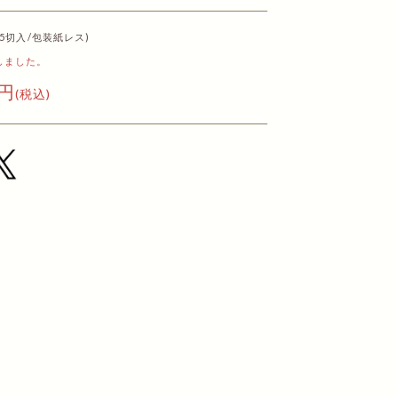
号(5切入/包装紙レス)
しました。
9円
(税込)