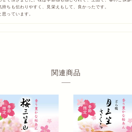
気持ちも伝わりやすく、見栄えもして、良かったです。
と思っています。
たところ文明堂の店舗で季節限定のカステラ さくらを見つけまし
インから注文しました。梱包も丁寧でしたしカステラも美味しく、
。
関連商品
らえたと思います🌸
て
を 購入させて頂きました さくら🌸の 風味がして 春を 感
て頂いています カット✂️済なので 食べやすいです 知り合い
 必ず 毎年 購入させて頂いて おります 今後とも 限定 カ