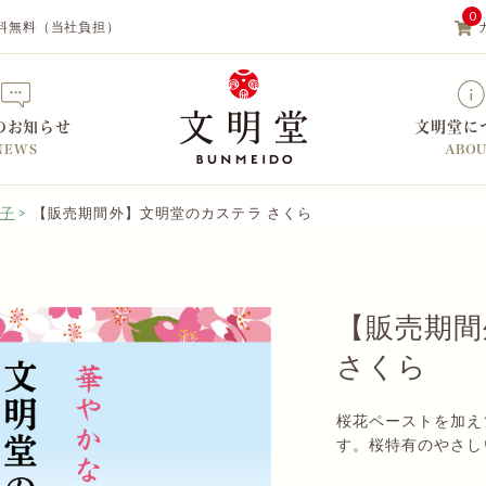
0
料無料（当社負担）
のお知らせ
文明堂に
NEWS
ABO
子
【販売期間外】文明堂のカステラ さくら
【カステラの文明堂】WEBサイト&
【販売期間
さくら
桜花ペーストを加え
す。桜特有のやさし