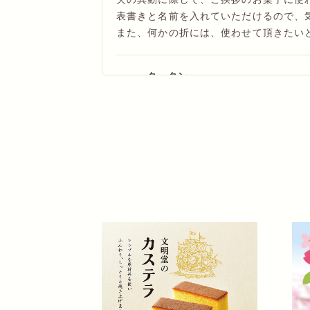
表書きと名前を入れていただけるので、
また、何かの折には、使わせて頂きたい
タータン
お祝いにピッタリ🌸
上棟の手土産の一つにお菓子を探してい
り購入を決めましたが数が足りずオンラ
カステラが春のお祝いにピッタリでした
持ち帰ってくれた方々にもきっと喜んでも
ぷ∼
さくらの 限定 カステラについ
この度は さくら🌸の 限定 カステラ
で 毎年 この時期になると 購入させ
で頂けました 季節限定の カステラは