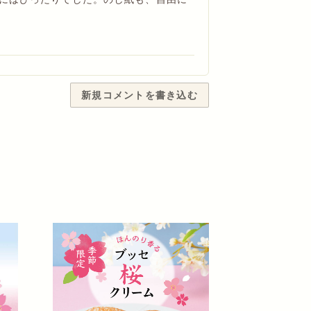
新規コメントを書き込む
た。桜色の可愛らしいカステラが気に入
カットされているのが嬉しくピンク色の
じました味も 春らしい 爽やかな 味
の人にも お裾分けしたら とても 喜ん
ステラを 季節を感じながら 購入した