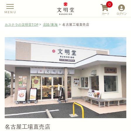
0
カート
ログイン
カステラの文明堂TOP
北陸/東海
名古屋工場直売店
【カステラの文明堂】W
名古屋工場直売店