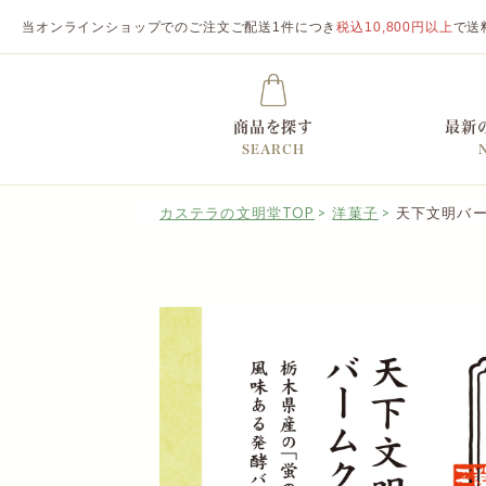
当オンラインショップでのご注文ご配送1件につき
税込10,800円以上
で送
商品を探す
最新
SEARCH
カステラの文明堂TOP
洋菓子
天下文明バ