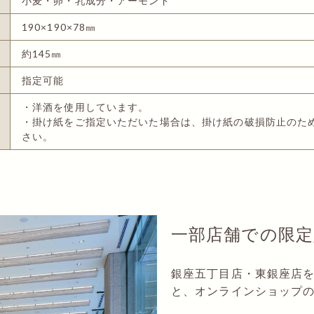
小麦・卵・乳成分・アーモンド
190×190×78㎜
約145㎜
指定可能
・洋酒を使用しています。
・掛け紙をご指定いただいた場合は、掛け紙の破損防止のた
さい。
一部店舗での限定
銀座五丁目店・東銀座店
と、オンラインショップ