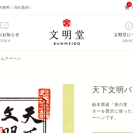
0
料無料（当社負担）
のお知らせ
文明堂に
NEWS
ABO
ームクーヘン
【カステラの文明堂】WEBサイト&
天下文明バ
栃木県産「蛍の里 
ターを贅沢に使った
ーヘンです。