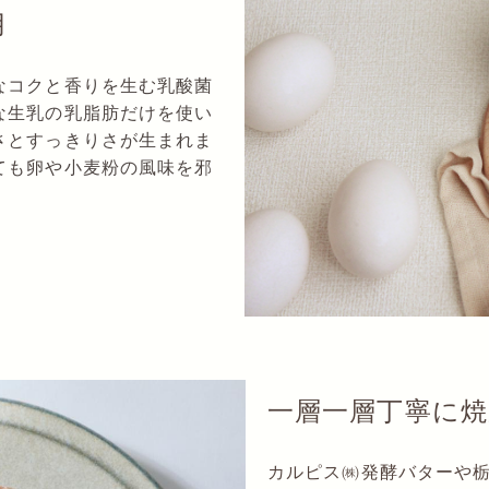
用
なコクと香りを生む乳酸菌
な生乳の乳脂肪だけを使い
さとすっきりさが生まれま
ても卵や小麦粉の風味を邪
一層一層丁寧に焼
カルピス㈱発酵バターや