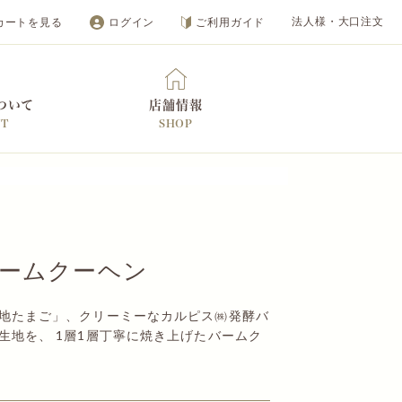
カートを見る
ログイン
ご利用ガイド
法人様・大口注文
ついて
店舗情報
UT
SHOP
オンラインショップ
ームクーヘン
地たまご」、クリーミーなカルピス㈱発酵バ
生地を、 1層1層丁寧に焼き上げたバームク