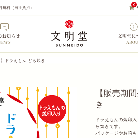
0
料無料（当社負担）
のお知らせ
文明堂に
NEWS
ABO
】ドラえもん どら焼き
【カステラの文明堂】WEBサイト&
【販売期間
き
ドラえもんの焼印入
ら焼きです。
パッケージやお箱も