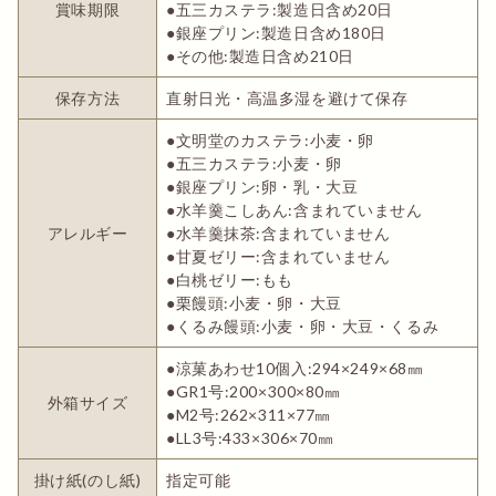
賞味期限
●五三カステラ:製造日含め20日
●銀座プリン:製造日含め180日
●その他:製造日含め210日
保存方法
直射日光・高温多湿を避けて保存
●文明堂のカステラ:小麦・卵
●五三カステラ:小麦・卵
●銀座プリン:卵・乳・大豆
●水羊羹こしあん:含まれていません
アレルギー
●水羊羹抹茶:含まれていません
●甘夏ゼリー:含まれていません
●白桃ゼリー:もも
●栗饅頭:小麦・卵・大豆
●くるみ饅頭:小麦・卵・大豆・くるみ
●涼菓あわせ10個入:294×249×68㎜
●GR1号:200×300×80㎜
外箱サイズ
●M2号:262×311×77㎜
●LL3号:433×306×70㎜
掛け紙(のし紙)
指定可能