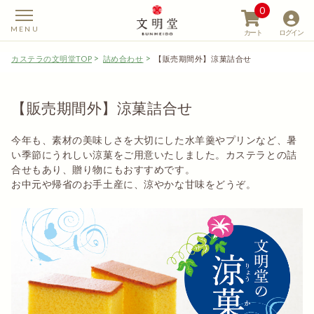
0
カート
ログイン
カステラの文明堂TOP
詰め合わせ
【販売期間外】涼菓詰合せ
【販売期間外】涼菓詰合せ
【カステラの文明堂】W
今年も、素材の美味しさを大切にした水羊羹やプリンなど、暑
い季節にうれしい涼菓をご用意いたしました。カステラとの詰
合せもあり、贈り物にもおすすめです。
お中元や帰省のお手土産に、涼やかな甘味をどうぞ。