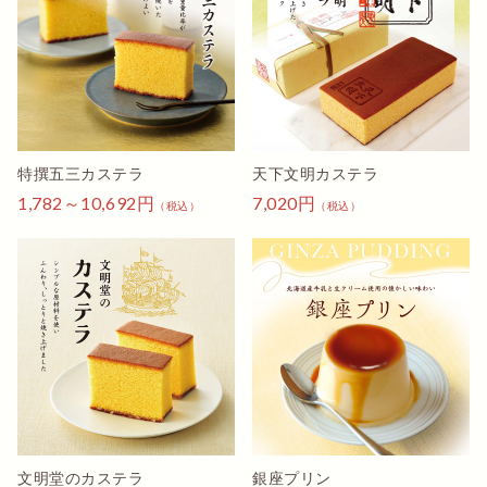
もよかったです。
特撰五三カステラ
天下文明カステラ
1,782～10,692円
7,020円
（税込）
（税込）
文明堂のカステラ
銀座プリン