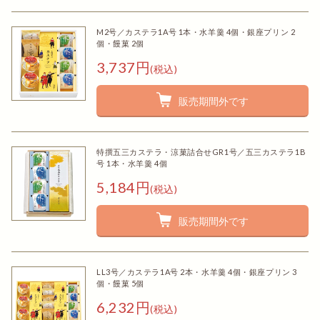
M2号／カステラ1A号 1本・水羊羹 4個・銀座プリン 2
個・饅菓 2個
3,737円
(税込)
販売期間外です
特撰五三カステラ・涼菓詰合せGR1号／五三カステラ1B
号 1本・水羊羹 4個
5,184円
(税込)
販売期間外です
LL3号／カステラ1A号 2本・水羊羹 4個・銀座プリン 3
個・饅菓 5個
6,232円
(税込)