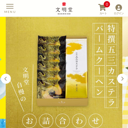
0
カート
ログイン
【カステラの文明堂】W