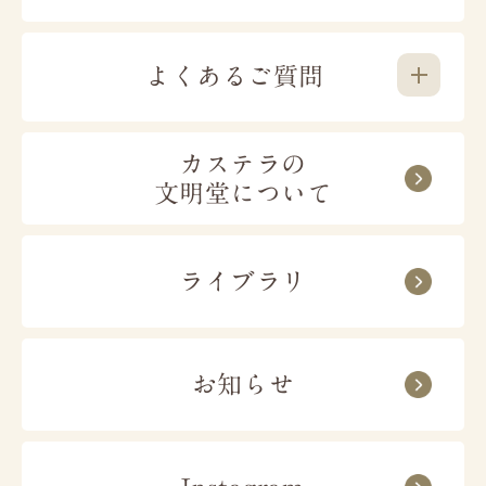
よくあるご質問
販売店舗
カステラの
お届け日時の指定はできますか？
文明堂について
文明堂東京のお菓子は全国98店舗にて
お買い
ご注文手続き内、お届け日時の選択欄で指定が
求めいただけます。
｢手作り･こだわり｣の商
可能でございます。
品を幅広くご提供します。
ライブラリ
時間指定は、午前中／14~16時／16~18時／
18~20時／19~21時からお選びいただけます。
本店
工場売店
お届けまでどのくらいかかりますか？
お知らせ
東京２３区
東京多摩地域
営業日14時までのご注文で、最短4日後のお届
埼玉
千葉
けが可能でございます。