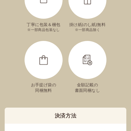
手提袋は付きますか？
丁寧に包装＆梱包
掛け紙(のし紙)無料
ご注文手続き内で指定が可能でございます。
一部商品包装なし
一部商品除く
絵柄入りのカステラは注文できますか？
可能でございます。
ご出産祝いやお誕生日祝い、長寿祝いなど、ご
用途ごとにそれぞれデザインをご用意しており
お手提げ袋の
金額記載の
ます。
同梱無料
書面同梱なし
こちら
のページからご注文ください。
※絵柄の入っていない通常商品との同時購入は
承りかねます。
決済方法