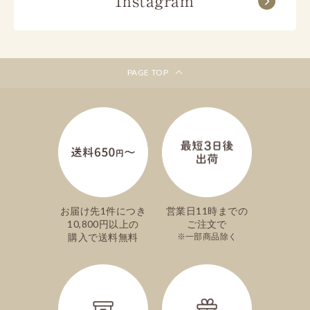
Instagram
ご注文手続き内の、お届け日選択欄で一番上に
表示される日付が最短のお届け日です。
神奈川
北海道/東北
※商品によって異なります。詳しくは各商品詳
細ページをご覧ください。
北陸/東海
近畿/中国
※離島などの一部地域はご希望に添いかねる場
PAGE TOP
合がございます。
文明堂カフェ
包装、掛け紙（のし紙）の指定はできま
すか？
ご自宅用向けのお菓子などの一部の商品を除
き、ほとんどの商品は包装してお届けいたしま
お届け先1件につき
営業日11時までの
す。
10,800円以上の
ご注文で
掛け紙（のし紙）の指定も可能でございます。
購入で送料無料
一部商品除く
ご注文手続き内でご希望のものを選択してくだ
さい。
詳しくは各商品詳細ページをご覧ください。