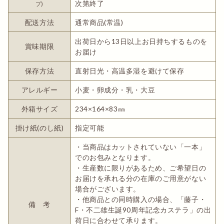
次第終了
プ)
配送方法
通常商品(常温)
出荷日から13日以上お日持ちするものを
賞味期限
お届け
保存方法
直射日光・高温多湿を避けて保存
アレルギー
小麦・卵成分・乳・大豆
外箱サイズ
234×164×83㎜
掛け紙(のし紙)
指定可能
・当商品はカットされていない「一本」
でのお包みとなります。
・生産数に限りがあるため、ご希望日の
お届けを承れる分の在庫のご用意がない
場合がございます。
・他商品との同時購入の場合、「藤子・
備 考
F・不二雄生誕90周年記念カステラ」の出
荷日に合わせて承ります。