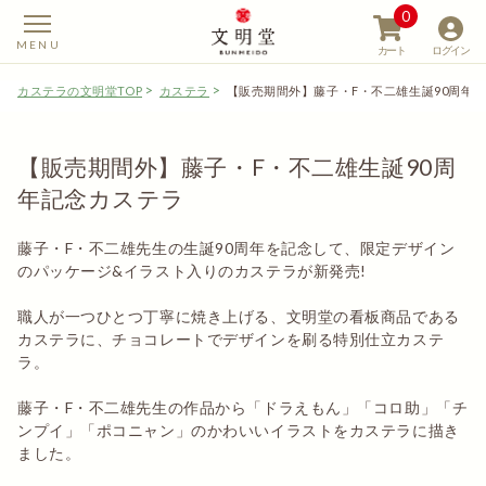
0
カート
ログイン
カステラの文明堂TOP
カステラ
【販売期間外】藤子・F・不二雄生誕90周年
【販売期間外】藤子・F・不二雄生誕90周
年記念カステラ
【カステラの文明堂】W
藤子・F・不二雄先生の生誕90周年を記念して、限定デザイン
のパッケージ&イラスト入りのカステラが新発売!
職⼈が⼀つひとつ丁寧に焼き上げる、⽂明堂の看板商品である
カステラに、チョコレートでデザインを刷る特別仕⽴カステ
ラ。
藤子・F・不二雄先生の作品から「ドラえもん」「コロ助」「チ
ンプイ」「ポコニャン」のかわいいイラストをカステラに描き
ました。